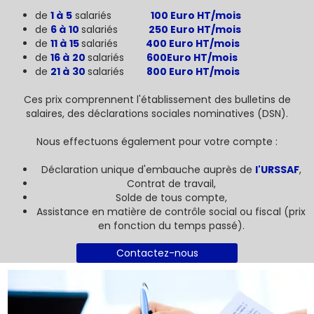
de
1
à
5
salariés
100 Euro HT/mois
de
6
à
10
salariés
250 Euro HT/mois
de
11
à
15
salariés
400 Euro HT/mois
de
16
à
20
salariés
600Euro HT/mois
de
21
à
30
salariés
800 Euro HT/mois
Ces prix comprennent l'établissement des bulletins de
salaires, des déclarations sociales nominatives (DSN).
Nous effectuons également pour votre compte :
Déclaration unique d'embauche auprès de
l'URSSAF
,
Contrat de travail,
Solde de tous compte,
Assistance en matière de contrôle social ou fiscal (prix
en fonction du temps passé).
Contactez-nous